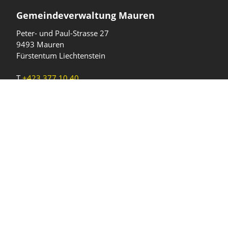
Gemeindeverwaltung Mauren
Peter- und Paul-Strasse 27
9493 Mauren
Fürstentum Liechtenstein
T
+423 377 10 40
gemeinde@mauren.li
Öffnungszeiten
Wochentage
Uhrzeiten
Mo - Do
08.00 - 11.45 Uhr
13.30 - 17.00 Uhr
Freitag und
08.00 - 11.45 Uhr
vor Feiertagen
13.30 - 16.00 Uhr
Sa und So
geschlossen