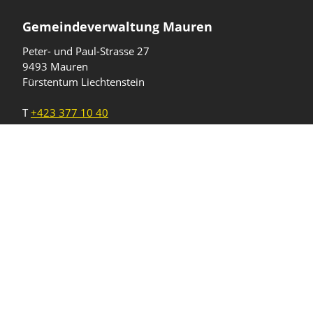
Gemeindeverwaltung Mauren
Peter- und Paul-Strasse 27
9493 Mauren
Fürstentum Liechtenstein
T
+423 377 10 40
gemeinde@mauren.li
Öffnungszeiten
Wochentage
Uhrzeiten
Mo - Do
08.00 - 11.45 Uhr
13.30 - 17.00 Uhr
Freitag und
08.00 - 11.45 Uhr
vor Feiertagen
13.30 - 16.00 Uhr
Sa und So
geschlossen