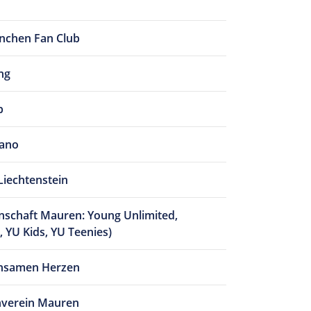
nchen Fan Club
ng
b
iano
Liechtenstein
schaft Mauren: Young Unlimited,
 YU Kids, YU Teenies)
insamen Herzen
verein Mauren