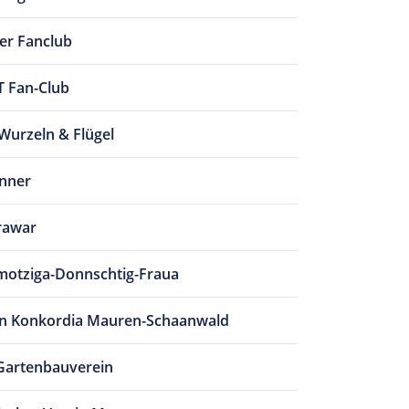
ler Fanclub
Fan-Club
Wurzeln & Flügel
nner
rawar
otziga-Donnschtig-Fraua
in Konkordia Mauren-Schaanwald
Gartenbauverein