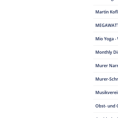
Martin Kof
MEGAWATT 
Mio Yoga - 
Monthly Di
Murer Nar
Murer-Schm
Musikvere
Obst- und 