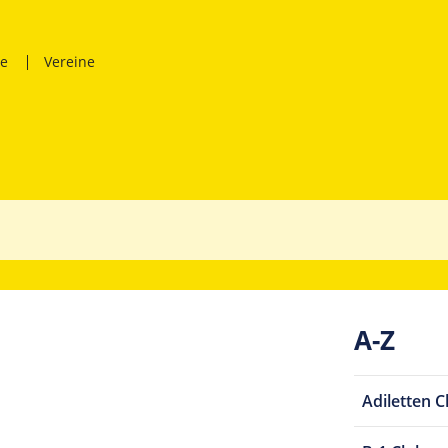
ne
Vereine
A-Z
Adiletten C