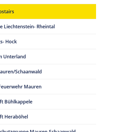
pstairs
 Liechtenstein- Rheintal
s- Hock
m Unterland
Mauren/Schaanwald
e Feuerwehr Mauren
t Bühlkappele
ft Heraböhel
chutzgruppe Mauren-Schaanwald