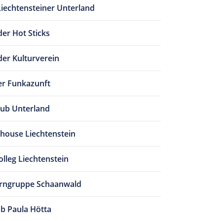
Liechtensteiner Unterland
er Hot Sticks
er Kulturverein
r Funkazunft
ub Unterland
house Liechtenstein
lleg Liechtenstein
urngruppe Schaanwald
ub Paula Hötta