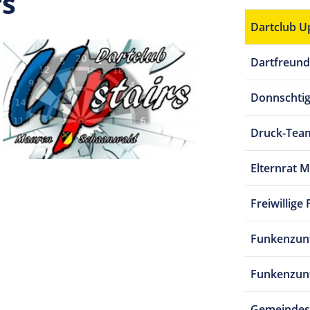
rs
Dartclub U
Dartfreunde
Donnschtig
Druck-Tea
Elternrat 
Freiwillig
Funkenzunf
Funkenzun
Gemeindes