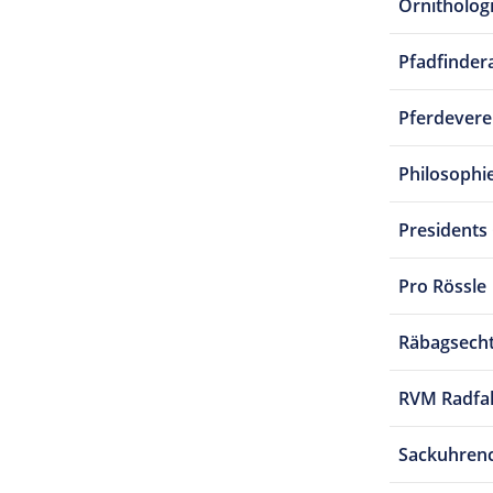
Ornitholog
Pfadfindera
Pferdevere
Philosophi
Presidents
Pro Rössle
Räbagsech
RVM Radfa
Sackuhren