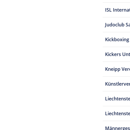
ISL Interna
Judoclub S
Kickboxin
Kickers Un
Kneipp Ver
Künstlerve
Liechtenst
Liechtenst
Männerges