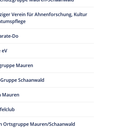
iger Verein für Ahnenforschung, Kultur
htumspflege
arate-Do
 eV
gruppe Mauren
-Gruppe Schaanwald
n Mauren
felclub
in Ortsgruppe Mauren/Schaanwald