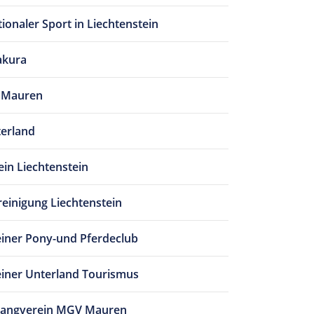
tionaler Sport in Liechtenstein
akura
g Mauren
terland
ein Liechtenstein
reinigung Liechtenstein
einer Pony-und Pferdeclub
einer Unterland Tourismus
angverein MGV Mauren