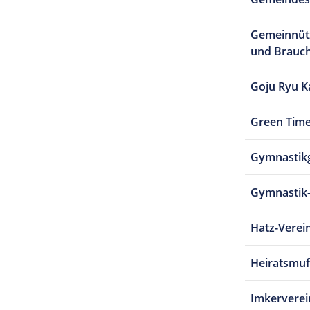
Gemeinnütz
und Brauc
Goju Ryu K
Green Time
Gymnastik
Gymnastik
Hatz-Verei
Heiratsmuf
Imkervere