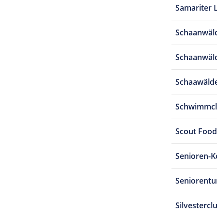
Samariter 
Schaanwäld
Schaanwäld
Schaawälde
Schwimmcl
Scout Food
Senioren-Ko
Seniorent
Silvestercl