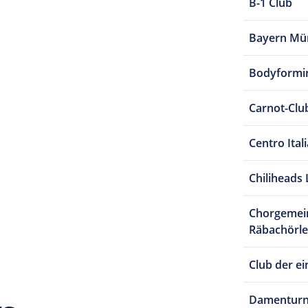
B-1 Club
Bayern Mü
Bodyformi
Carnot-Clu
Centro Ital
Chiliheads 
Chorgemein
Räbachörle,
Club der e
Damenturn