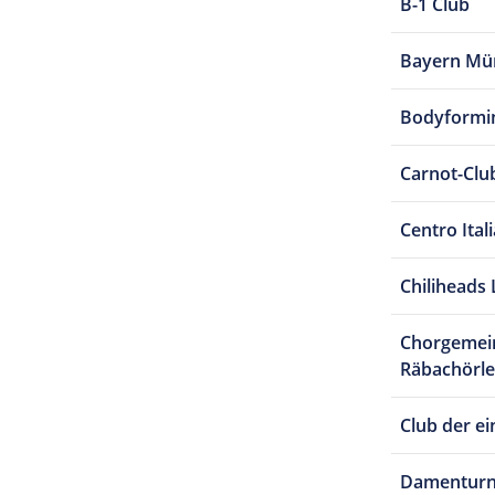
B-1 Club
Bayern Mü
Bodyformi
Carnot-Clu
Centro Ital
Chiliheads 
Chorgemein
Räbachörle,
Club der e
Damenturn