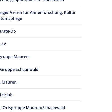
iger Verein für Ahnenforschung, Kultur
htumspflege
arate-Do
 eV
gruppe Mauren
-Gruppe Schaanwald
n Mauren
felclub
in Ortsgruppe Mauren/Schaanwald