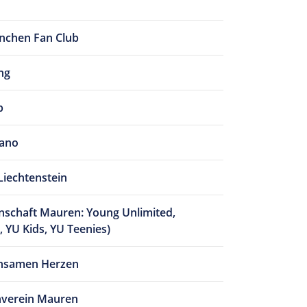
nchen Fan Club
ng
b
iano
Liechtenstein
schaft Mauren: Young Unlimited,
 YU Kids, YU Teenies)
insamen Herzen
verein Mauren