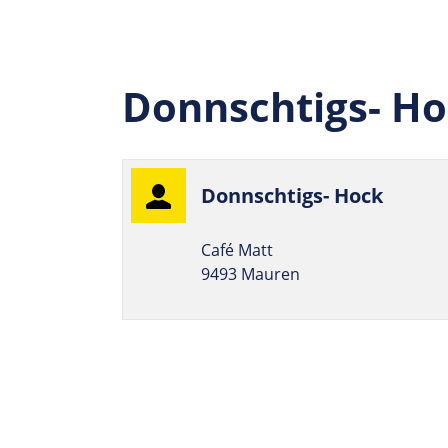
Donnschtigs- H
Donnsch­tigs- Hock
Café Matt
9493 Mauren