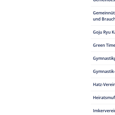
Gemeinnütz
und Brauc
Goju Ryu K
Green Time
Gymnastik
Gymnastik
Hatz-Verei
Heiratsmuf
Imkervere