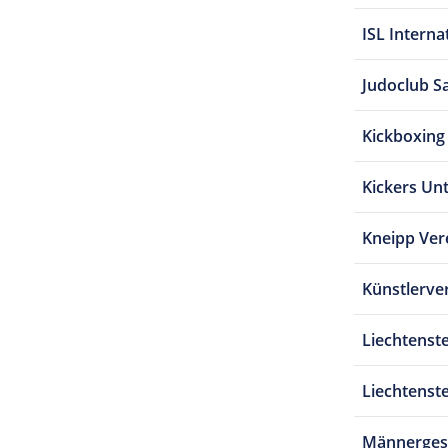
ISL Interna
Judoclub S
Kickboxin
Kickers Un
Kneipp Ver
Künstlerve
Liechtenst
Liechtenst
Männerges