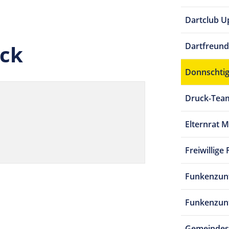
Dartclub U
ock
Dartfreunde
Donnschtig
Druck-Tea
Elternrat 
Freiwillig
Funkenzunf
Funkenzun
Gemeindes