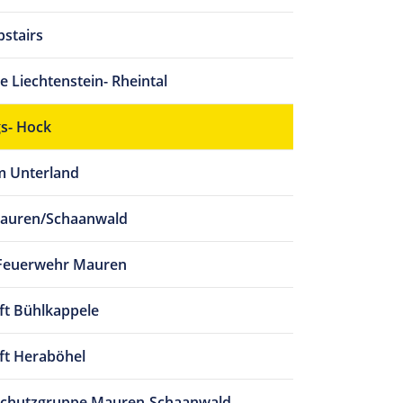
pstairs
 Liechtenstein- Rheintal
s- Hock
m Unterland
Mauren/Schaanwald
e Feuerwehr Mauren
t Bühlkappele
ft Heraböhel
chutzgruppe Mauren-Schaanwald