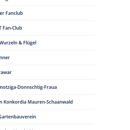
ler Fanclub
Fan-Club
Wurzeln & Flügel
nner
rawar
otziga-Donnschtig-Fraua
in Konkordia Mauren-Schaanwald
Gartenbauverein