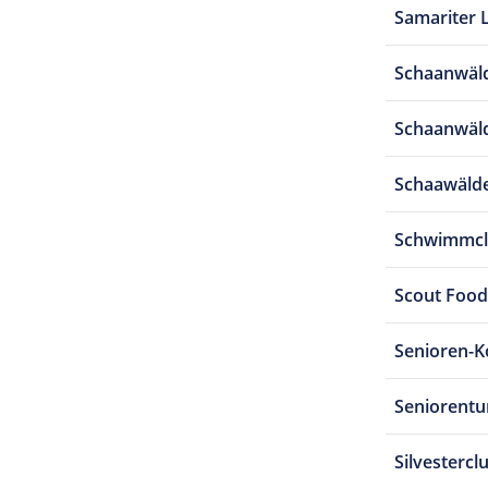
Samariter 
Schaanwäld
Schaanwäld
Schaawälde
Schwimmcl
Scout Food
Senioren-Ko
Seniorent
Silvestercl