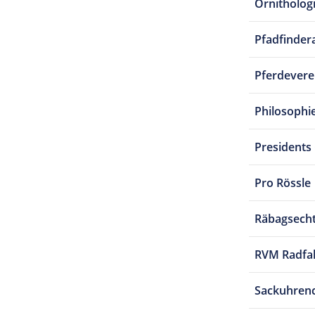
Ornitholog
Pfadfindera
Pferdevere
Philosophi
Presidents
Pro Rössle
Räbagsech
RVM Radfa
Sackuhren