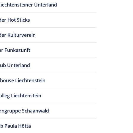
Liechtensteiner Unterland
er Hot Sticks
er Kulturverein
r Funkazunft
ub Unterland
house Liechtenstein
lleg Liechtenstein
urngruppe Schaanwald
ub Paula Hötta