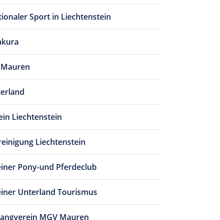
tionaler Sport in Liechtenstein
akura
g Mauren
terland
ein Liechtenstein
reinigung Liechtenstein
einer Pony-und Pferdeclub
einer Unterland Tourismus
angverein MGV Mauren