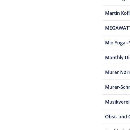
Martin Kof
MEGAWATT 
Mio Yoga - 
Monthly Di
Murer Nar
Murer-Schm
Musikvere
Obst- und 